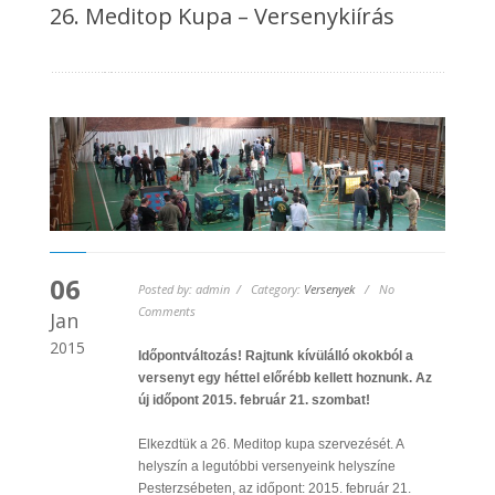
26. Meditop Kupa – Versenykiírás
06
Posted by: admin / Category:
Versenyek
/ No
Comments
Jan
2015
Időpontváltozás! Rajtunk kívülálló okokból a
versenyt egy héttel előrébb kellett hoznunk. Az
új időpont 2015. február 21. szombat!
Elkezdtük a 26. Meditop kupa szervezését. A
helyszín a legutóbbi versenyeink helyszíne
Pesterzsébeten, az időpont: 2015. február 21.